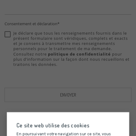
Consentement et déclaration*
Je déclare que tous les renseignements fournis dans le
présent formulaire sont véridiques, complets et exacts
et je consens à transmettre mes renseignements
personnels pour le traitement de ma demande.
Consultez notre
politique de confidentialité
pour
plus d’information sur la façon dont nous recueillons et
traitons les données.
ENVOYER
Ce site web utilise des cookies
En poursuivant votre navigation sur ce site, vous